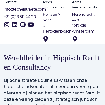
Contact
Adres
Adres
Hoofdkantoor
Vergaderruimte
info@schelstraete.com
Hoflaan 7
Herengracht
+31 (0)13 511 44 20
5223 LT,
478
's-
1017 CB,
Hertogenbosch
Amsterdam
Wereldleider in Hippisch Recht
en Consultancy
Bij Schelstraete Equine Law staan onze
hippische advocaten al meer dan veertig jaar
cliënten bij binnen het hippisch recht. Vanuit
deze ervaring bieden zij strategisch juridisch