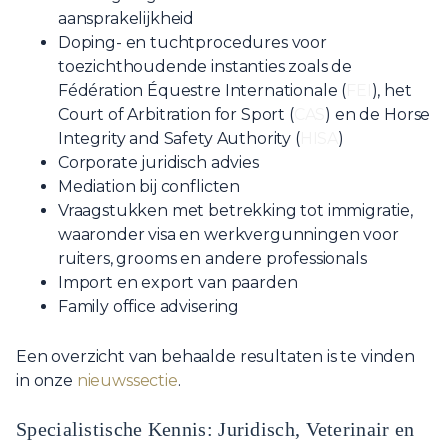
aansprakelijkheid
Doping- en tuchtprocedures voor
toezichthoudende instanties zoals de
Fédération Équestre Internationale (
FEI
), het
Court of Arbitration for Sport (
CAS
) en de Horse
Integrity and Safety Authority (
HISA
)
Corporate juridisch advies
Mediation bij conflicten
Vraagstukken met betrekking tot immigratie,
waaronder visa en werkvergunningen voor
ruiters, grooms en andere professionals
Import en export van paarden
Family office advisering
Een overzicht van behaalde resultaten is te vinden
in onze
nieuwssectie
.
Specialistische Kennis: Juridisch, Veterinair en