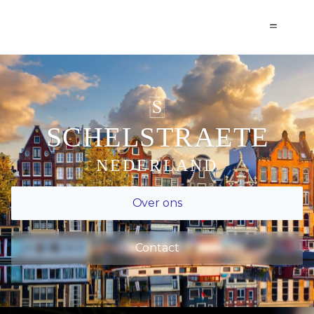
SCHELSTRAETE
S
C
H
E
L
S
T
R
A
E
T
E
NEDERLAND
Over ons
Contact