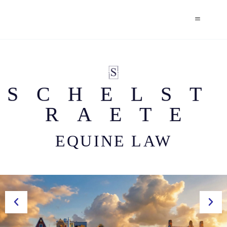
SCHELSTRAETE
S
C
H
E
L
S
T
R
A
E
T
E
EQUINE LAW