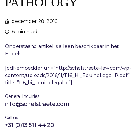
PATHOLOGY
december 28, 2016
8 min read
Onderstaand artikel is alleen beschikbaar in het
Engels.
[pdf-embedder url=”http://schelstraete-law.com/wp-
content/uploads/2016/11/T16_HI_EquineLegal-P.pdf”
title=”t16_hi_equinelegal-p”]
General Inquiries
info@schelstraete.com
Call us
+31 (0)13 511 44 20