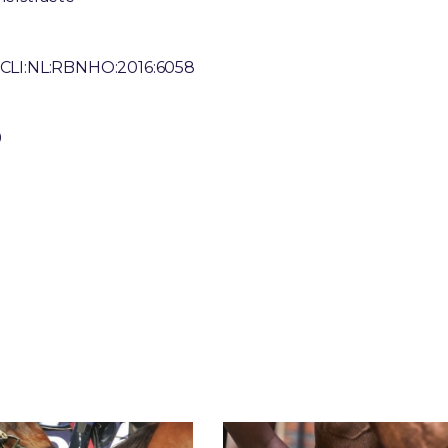
=ECLI:NL:RBNHO:2016:6058
0