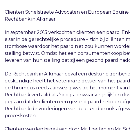
Cliënten Schelstraete Advocaten en European Equine 
Rechtbank in Alkmaar
In september 2013 verkochten cliënten een paard. E
eiser in de gerechtelijke procedure – zich bij cliënten
trombose waardoor het paard niet zou kunnen worden 
stelling betwist. Omdat het een consumentenkoop betr
leveren van hun stelling dat zij een gezond paard had
De Rechtbank in Alkmaar beval een deskundigenbericht
deskundige heeft het veterinaire dossier van het paar
de thrombus reeds aanwezig was op het moment van le
Rechtbank vertaald als ‘hoogst onwaarschijnlijk’ en d
gegaan dat de cliënten een gezond paard hebben afgele
Rechtbank de vorderingen van de eiser dan ook afge
proceskosten.
Cliënten werden bijgestaan door Mr. Loeffen en Mr. Sc