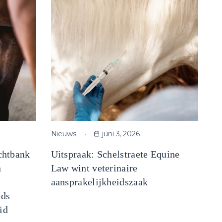
Nieuws
juni 3, 2026
chtbank
Uitspraak: Schelstraete Equine
n
Law wint veterinaire
aansprakelijkheidszaak
eds
id