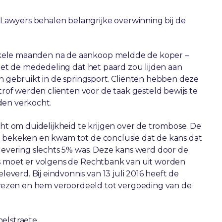
Lawyers behalen belangrijke overwinning bij de
nkele maanden na de aankoop meldde de koper –
 met de mededeling dat het paard zou lijden aan
gebruikt in de springsport. Cliënten hebben deze
of werden cliënten voor de taak gesteld bewijs te
den verkocht.
 om duidelijkheid te krijgen over de trombose. De
d bekeken en kwam tot de conclusie dat de kans dat
vering slechts 5% was. Deze kans werd door de
us moet er volgens de Rechtbank van uit worden
verd. Bij eindvonnis van 13 juli 2016 heeft de
wezen en hem veroordeeld tot vergoeding van de
helstraete