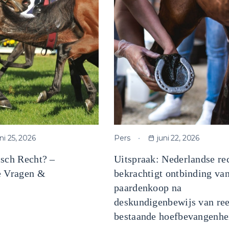
uni 25, 2026
Pers
juni 22, 2026
isch Recht? –
Uitspraak: Nederlandse re
e Vragen &
bekrachtigt ontbinding va
paardenkoop na
deskundigenbewijs van re
bestaande hoefbevangenhe