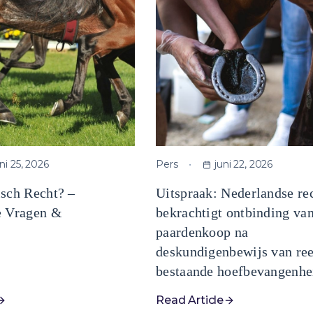
uni 25, 2026
Pers
juni 22, 2026
isch Recht? –
Uitspraak: Nederlandse re
e Vragen &
bekrachtigt ontbinding va
paardenkoop na
deskundigenbewijs van re
bestaande hoefbevangenhe
Read Article