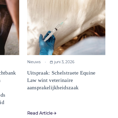
Nieuws
juni 3, 2026
chtbank
Uitspraak: Schelstraete Equine
n
Law wint veterinaire
aansprakelijkheidszaak
eds
id
Read Article