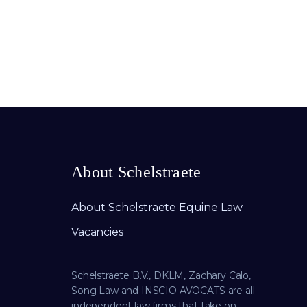
About Schelstraete
About Schelstraete Equine Law
Vacancies
Schelstraete B.V., DKLM, Zachary Calo,
Song Law and INSCIO AVOCATS are all
independent law firms that take on