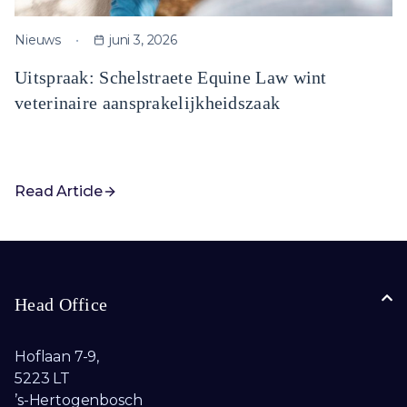
Nieuws
juni 3, 2026
Uitspraak: Schelstraete Equine Law wint
veterinaire aansprakelijkheidszaak
Read Article
Head Office
Hoflaan 7-9,
5223 LT
’s-Hertogenbosch