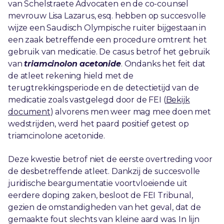
van Schelstraete Advocaten en de co-counsel
mevrouw Lisa Lazarus, esq. hebben op succesvolle
wijze een Saudisch Olympische ruiter bijgestaan in
een zaak betreffende een procedure omtrent het
gebruik van medicatie. De casus betrof het gebruik
van
triamcinolon acetonide
. Ondanks het feit dat
de atleet rekening hield met de
terugtrekkingsperiode en de detectietijd van de
medicatie zoals vastgelegd door de FEI (
Bekijk
document
) alvorens men weer mag mee doen met
wedstrijden, werd het paard positief getest op
triamcinolone acetonide.
Deze kwestie betrof niet de eerste overtreding voor
de desbetreffende atleet. Dankzij de succesvolle
juridische beargumentatie voortvloeiende uit
eerdere doping zaken, besloot de FEI Tribunal,
gezien de omstandigheden van het geval, dat de
gemaakte fout slechts van kleine aard was. In lijn